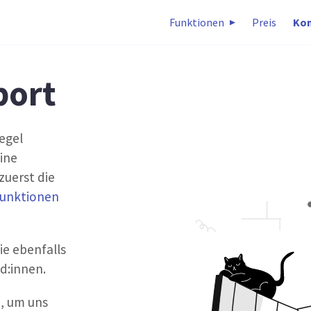
Funktionen
Preis
Kon
port
egel
eine
zuerst die
unktionen
ie ebenfalls
d:innen.
e
, um uns