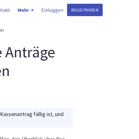
takt
Mehr
Einloggen
REGISTRIEREN
en
e Anträge
en
Kassenantrag fällig ist, und
lfen, den Überblick über Ihre